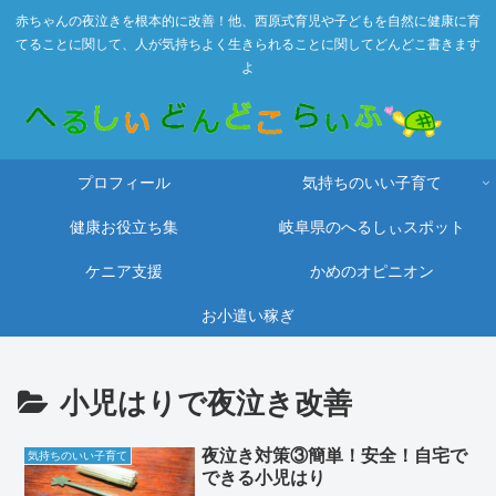
赤ちゃんの夜泣きを根本的に改善！他、西原式育児や子どもを自然に健康に育
てることに関して、人が気持ちよく生きられることに関してどんどこ書きます
よ
プロフィール
気持ちのいい子育て
健康お役立ち集
岐阜県のへるしぃスポット
ケニア支援
かめのオピニオン
お小遣い稼ぎ
小児はりで夜泣き改善
夜泣き対策③簡単！安全！自宅で
気持ちのいい子育て
できる小児はり