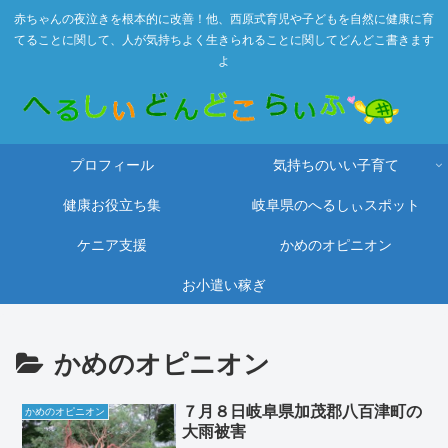
赤ちゃんの夜泣きを根本的に改善！他、西原式育児や子どもを自然に健康に育
てることに関して、人が気持ちよく生きられることに関してどんどこ書きます
よ
プロフィール
気持ちのいい子育て
健康お役立ち集
岐阜県のへるしぃスポット
ケニア支援
かめのオピニオン
お小遣い稼ぎ
かめのオピニオン
７月８日岐阜県加茂郡八百津町の
かめのオピニオン
大雨被害