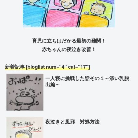
育児に立ちはだかる最初の難関！
赤ちゃんの夜泣き改善！
新着記事 [bloglist num=”4″ cat=”17″]
一人寝に挑戦した話その１～添い乳脱
出編～
夜泣きと風邪 対処方法