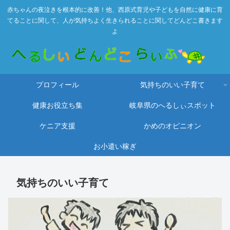
赤ちゃんの夜泣きを根本的に改善！他、西原式育児や子どもを自然に健康に育
てることに関して、人が気持ちよく生きられることに関してどんどこ書きます
よ
プロフィール
気持ちのいい子育て
健康お役立ち集
岐阜県のへるしぃスポット
ケニア支援
かめのオピニオン
お小遣い稼ぎ
気持ちのいい子育て