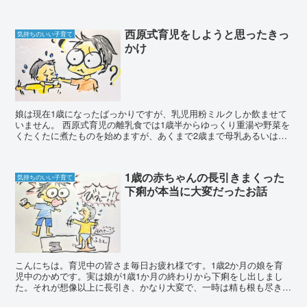
児とは簡単にまとめると ・離乳食を遅らせる(1歳...
西原式育児をしようと思ったきっ
気持ちのいい子育て
かけ
娘は現在1歳になったばっかりですが、乳児用粉ミルクしか飲ませて
いません。 西原式育児の離乳食では1歳半からゆっくり重湯や野菜を
くたくたに煮たものを始めますが、あくまで2歳まで母乳あるいは乳
児用ミルク中心です。 タンパク質はそれよりさらに...
1歳の赤ちゃんの長引きまくった
気持ちのいい子育て
下痢が本当に大変だったお話
こんにちは。育児中の皆さま毎日お疲れ様です。1歳2か月の娘を育
児中のかめです。実は娘が1歳1か月の終わりから下痢をし出しまし
た。それが想像以上に長引き、かなり大変で、一時は精も根も尽き果
てた状態になっていたので(私が笑）体験談と同時にいろい...