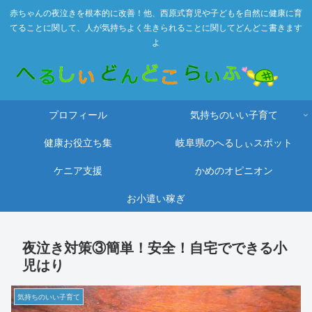
赤ちゃんの夜泣きを根本的に改善！他、西原式育児や子どもを自然に健康に育
てることに関して、人が気持ちよく生きられることに関してどんどこ書きます
よ
プロフィール
気持ちのいい子育て
健康お役立ち集
岐阜県のへるしぃスポット
ケニア支援
かめのオピニオン
お小遣い稼ぎ
夜泣き対策③簡単！安全！自宅でできる小
児はり
気持ちのいい子育て