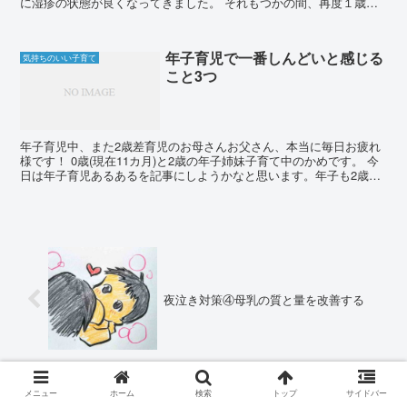
に湿疹の状態が良くなってきました。 それもつかの間、再度１歳３
ヵ月くらいから徐々に口の周りの湿疹が出始めました。 ...
年子育児で一番しんどいと感じる
気持ちのいい子育て
こと3つ
年子育児中、また2歳差育児のお母さんお父さん、本当に毎日お疲れ
様です！ 0歳(現在11カ月)と2歳の年子姉妹子育て中のかめです。 今
日は年子育児あるあるを記事にしようかなと思います。年子も2歳差
もそう変わらないですよね。全ての育児中の皆...
夜泣き対策④母乳の質と量を改善する
メニュー
ホーム
検索
トップ
サイドバー