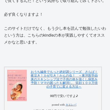
で良くするんだ！という気持ちで取り組んでみて下さい。
必ず良くなりますよ！
このサイトだけでなく、もう少し本を読んで勉強したいわ
という方は、こちらのkindleの本が実践しやすくてオスス
メかなと思います。
おうち鍼灸でもっと絶好調シリーズ さらば！
夜泣き！カゼ引き！かんの虫！ ～東洋医学由
来のスキンシップ法で子供の体を強くし病気を
予防！ママの困ったも解消し、笑顔１００万倍
の子育てに変える方法～
99円で安いですよ♪
posted with
カエレバ