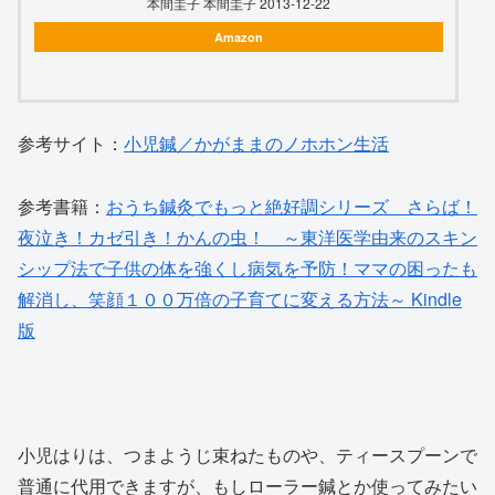
本間圭子 本間圭子 2013-12-22
Amazon
参考サイト：
小児鍼／かがままのノホホン生活
参考書籍：
おうち鍼灸でもっと絶好調シリーズ さらば！
夜泣き！カゼ引き！かんの虫！ ～東洋医学由来のスキン
シップ法で子供の体を強くし病気を予防！ママの困ったも
解消し、笑顔１００万倍の子育てに変える方法～
Kindle
版
小児はりは、つまようじ束ねたものや、ティースプーンで
普通に代用できますが、もしローラー鍼とか使ってみたい