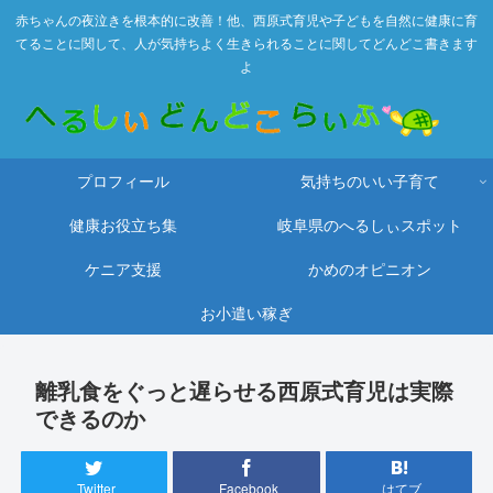
赤ちゃんの夜泣きを根本的に改善！他、西原式育児や子どもを自然に健康に育
てることに関して、人が気持ちよく生きられることに関してどんどこ書きます
よ
プロフィール
気持ちのいい子育て
健康お役立ち集
岐阜県のへるしぃスポット
ケニア支援
かめのオピニオン
お小遣い稼ぎ
離乳食をぐっと遅らせる西原式育児は実際
できるのか
Twitter
Facebook
はてブ