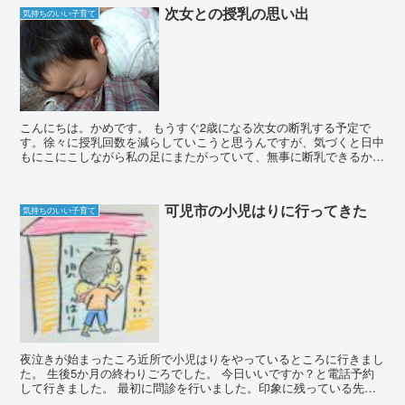
次女との授乳の思い出
気持ちのいい子育て
こんにちは。かめです。 もうすぐ2歳になる次女の断乳する予定で
す。徐々に授乳回数を減らしていこうと思うんですが、気づくと日中
もにこにこしながら私の足にまたがっていて、無事に断乳できるか心
配です。 母も寂しい断乳ですね。 忘れないうちに...
可児市の小児はりに行ってきた
気持ちのいい子育て
夜泣きが始まったころ近所で小児はりをやっているところに行きまし
た。 生後5か月の終わりごろでした。 今日いいですか？と電話予約
して行きました。 最初に問診を行いました。印象に残っている先生
の言葉を思い出しながら書きます。 「...