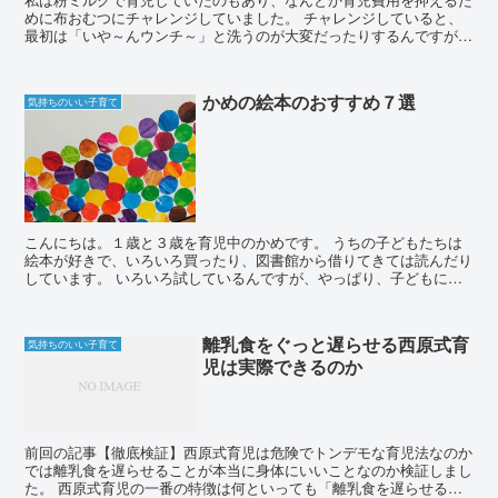
めに布おむつにチャレンジしていました。 チャレンジしていると、
最初は「いや～んウンチ～」と洗うのが大変だったりするんですが、
慣れてきたりするんですよね！ それで楽しくなってき...
かめの絵本のおすすめ７選
気持ちのいい子育て
こんにちは。１歳と３歳を育児中のかめです。 うちの子どもたちは
絵本が好きで、いろいろ買ったり、図書館から借りてきては読んだり
しています。 いろいろ試しているんですが、やっぱり、子どもにと
っていい絵本は食いつきが違いますね！買っても、絵は...
離乳食をぐっと遅らせる西原式育
気持ちのいい子育て
児は実際できるのか
前回の記事【徹底検証】西原式育児は危険でトンデモな育児法なのか
では離乳食を遅らせることが本当に身体にいいことなのか検証しまし
た。 西原式育児の一番の特徴は何といっても「離乳食を遅らせる」