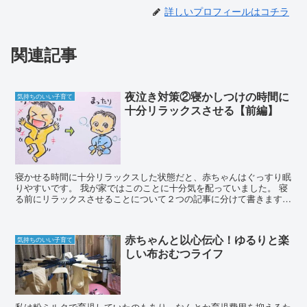
詳しいプロフィールはコチラ
関連記事
夜泣き対策②寝かしつけの時間に
気持ちのいい子育て
十分リラックスさせる【前編】
寝かせる時間に十分リラックスした状態だと、赤ちゃんはぐっすり眠
りやすいです。 我が家ではこのことに十分気を配っていました。 寝
る前にリラックスさせることについて２つの記事に分けて書きます。
ここでは寝る前に興奮させないメリット、また効...
赤ちゃんと以心伝心！ゆるりと楽
気持ちのいい子育て
しい布おむつライフ
私は粉ミルクで育児していたのもあり、なんとか育児費用を抑えるた