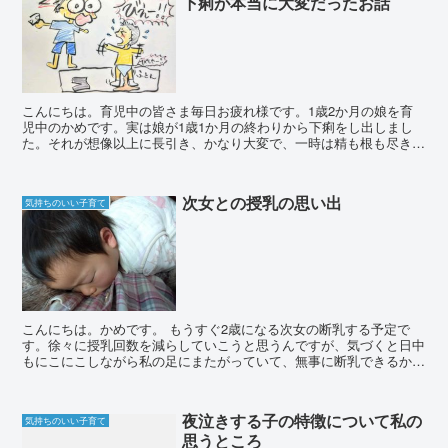
下痢が本当に大変だったお話
こんにちは。育児中の皆さま毎日お疲れ様です。1歳2か月の娘を育
児中のかめです。実は娘が1歳1か月の終わりから下痢をし出しまし
た。それが想像以上に長引き、かなり大変で、一時は精も根も尽き果
てた状態になっていたので(私が笑）体験談と同時にいろい...
次女との授乳の思い出
気持ちのいい子育て
こんにちは。かめです。 もうすぐ2歳になる次女の断乳する予定で
す。徐々に授乳回数を減らしていこうと思うんですが、気づくと日中
もにこにこしながら私の足にまたがっていて、無事に断乳できるか心
配です。 母も寂しい断乳ですね。 忘れないうちに...
夜泣きする子の特徴について私の
気持ちのいい子育て
思うところ