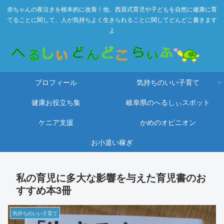
赤ちゃんの夜泣きを根本的に改善！他、西原式育児や子どもを自然に健康に育
てることに関して、人が気持ちよく生きられることに関してどんどこ書きます
よ
プロフィール
気持ちのいい子育て
健康お役立ち集
岐阜県のへるしぃスポット
ケニア支援
かめのオピニオン
お小遣い稼ぎ
私の育児に多大な影響を与えた育児書のお
すすめ本3冊
気持ちのいい子育て