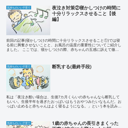
夜泣き対策②寝かしつけの時間に
気持ちのいい子育て
十分リラックスさせること【後
編】
前回の記事(寝かしつけの時間に十分リラックスさせること①)では寝
る前に興奮させないことと、お風呂の温度の重要性についてご紹介し
ました。 ここでは、寝かしつけの際、赤ちゃんの五感に訴えて徹底
的にリラックスさせる方法をご紹介します。 寝かしつ...
断乳する(最終手段)
気持ちのいい子育て
私は「夜泣き酷い場合は、生後7カ月くらいの赤ちゃんなら断乳して
もいい。生後半年を過ぎたおっぱいはもうおやつみたいなもんだ。お
っぱい止めると赤ちゃんはよく寝るようになる。」という本を読み、
あっさりと7カ月で断乳してしまいました。 もとも...
1歳の赤ちゃんの長引きまくった
気持ちのいい子育て