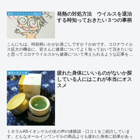
発熱の対処方法 ウイルスを退治
新型コロナウイルス感染症
する時知っておきたい３つの事柄
こんにちは。時節柄いかがお過ごしですか？かめです。コロナウイル
ス拡大の機会に、皆さんに健康についてよく知っておいて頂きたいな
と思ってコロナウイルスから健康について考えられるような記事を、
只今いろいろ発信中です。今日は急な発熱の対処方法につい...
疲れた身体にいいものがないか探
健康お役立ち集
している人にはこれが本当にオス
スメ
ミネラルKSイオンゲルの生の声の体験談・口コミをご紹介していま
す。どんなオールインワンゲルの商品よりも疲れた身体に効果があっ