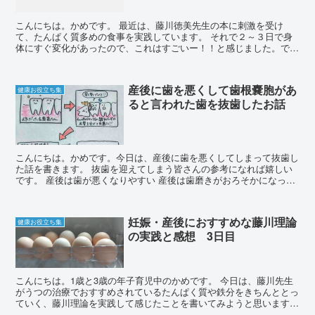
こんにちは。かめです。 最近は、藤川徳美先生の本に刺激を受け
て、たんぱく質多めの食事を実践しています。 それで２～３日で身
体にすぐ変化があったので、これはすごいー！！と感じました。でき
ればシリーズものにして綴っていこうと思います。 今...
産後に歯を悪くして歯根嚢胞があ
健康お役立ち集
ると言われた歯を抜歯したお話
こんにちは。かめです。今日は、産後に歯を悪くしてしまって抜歯し
た話を書きます。 抜歯を迎えてしまう皆さんの参考になれば嬉しい
です。 産後は歯が悪くなりやすい 産後は歯磨きがおろそかになった
り、急激なホルモンの変化で歯が悪くなる人が続出しま...
妊娠・産後におすすめな藤川理論
健康お役立ち集
の実践と感想 3日目
こんにちは。1歳と3歳の年子育児中のかめです。 今日は、藤川先生
がうつの治療でおすすめされているたんぱく質や鉄分をきちんととっ
ていく、藤川理論を実践して感じたことを書いてみようと思います。
前回の記事はこちら→私が藤川理論に出会ったわけ...