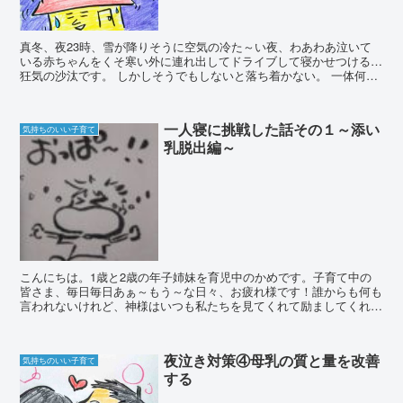
真冬、夜23時、雪が降りそうに空気の冷た～い夜、わあわあ泣いて
いる赤ちゃんをくそ寒い外に連れ出してドライブして寝かせつける…
狂気の沙汰です。 しかしそうでもしないと落ち着かない。 一体何百
人のお母さん(あるいはお父さん)たち...
一人寝に挑戦した話その１～添い
気持ちのいい子育て
乳脱出編～
こんにちは。1歳と2歳の年子姉妹を育児中のかめです。子育て中の
皆さま、毎日毎日あぁ～もう～な日々、お疲れ様です！誰からも何も
言われないけれど、神様はいつも私たちを見てくれて励ましてくれて
いるはず！ 今日は、子どもの姉妹2人、1歳と2歳を一...
夜泣き対策④母乳の質と量を改善
気持ちのいい子育て
する