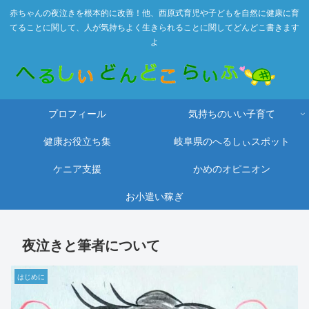
赤ちゃんの夜泣きを根本的に改善！他、西原式育児や子どもを自然に健康に育
てることに関して、人が気持ちよく生きられることに関してどんどこ書きます
よ
プロフィール
気持ちのいい子育て
健康お役立ち集
岐阜県のへるしぃスポット
ケニア支援
かめのオピニオン
お小遣い稼ぎ
夜泣きと筆者について
はじめに