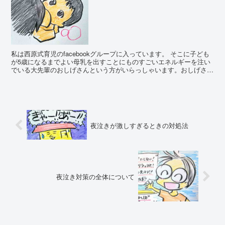
私は西原式育児のfacebookグループに入っています。 そこに子ども
が5歳になるまでよい母乳を出すことにものすごいエネルギーを注い
でいる大先輩のおしげさんという方がいらっしゃいます。おしげさん
曰く「質と量が十分なおっぱいだとよく寝る...
夜泣きが激しすぎるときの対処法
夜泣き対策の全体について