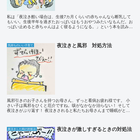
私は「夜泣き酷い場合は、生後7カ月くらいの赤ちゃんなら断乳して
もいい。生後半年を過ぎたおっぱいはもうおやつみたいなもんだ。お
っぱい止めると赤ちゃんはよく寝るようになる。」という本を読み、
あっさりと7カ月で断乳してしまいました。 もとも...
夜泣きと風邪 対処方法
気持ちのいい子育て
風邪引きのお子さんを持つお母さん、ずっと看病お疲れ様です。 小
さい子は風邪をひくと厄介ですね。咳がなかなか治らない！ そして
夜泣きがぶり返す！ 夜泣きされると私たちお母さんまで睡眠がとれ
ないので免疫力が下がってしまい、風邪が移りそうで困...
夜泣きが激しすぎるときの対処法
夜泣きした時の対処法